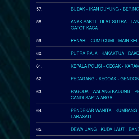
57.
BUDAK - IKAN DUYUNG - BERING
58.
ANAK SAKTI - ULAT SUTRA - LA
GATOT KACA
59.
PENARI - CUMI CUMI - MAIN KE
60.
PUTRA RAJA - KAKAKTUA - DAK
61.
KEPALA POLISI - CECAK - KARA
62.
PEDAGANG - KECOAK - GENDON
63.
PAGODA - WALANG KADUNG - PE
CANDI SAPTA ARGA
64.
PENDEKAR WANITA - KUMBANG -
LARASATI
65.
DEWA UANG - KUDA LAUT - BAND