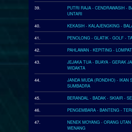
39.
PUTRI RAJA - CENDRAWASIH - 
UNTARI
40.
KEKASIH - KALAJENGKING - BAL
41.
PENOLONG - GLATIK - GOLF - T
42.
PAHLAWAN - KEPITING - LOMPAT 
43.
JEJAKA TUA - BUAYA - GERAK J
WIDAKTA
44.
JANDA MUDA (RONDHO) - IKAN 
SUMBADRA
45.
BERANDAL - BADAK - SKIAIR - S
46.
PENGEMBARA - BANTENG - TERB
47.
NENEK MOYANG - ORANG UTAN -
WENANG