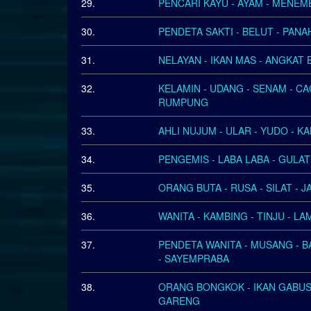
29.
PENCARI KAYU - AYAM - MENEM
30.
PENDETA SAKTI - BELUT - PANA
31.
NELAYAN - IKAN MAS - ANGKAT 
32.
KELAMIN - UDANG - SENAM - C
RUMPUNG
33.
AHLI NUJUM - ULAR - YUDO - KA
34.
PENGEMIS - LABA LABA - GULAT 
35.
ORANG BUTA - RUSA - SILAT - 
36.
WANITA - KAMBING - TINJU - L
37.
PENDETA WANITA - MUSANG - B
- SAYEMPRABA
38.
ORANG BONGKOK - IKAN GABUS -
GARENG