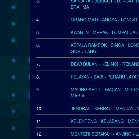
3.
SARJANA - BEKICOT - LONCAT T
BRAHMA
4.
ORANG MATI - ANGSA - LONCAT G
5.
KWAN IN - MERAK - LOMPAT JAU
6.
KEPALA RAMPOK - SINGA - LONC
GURU LANGIT
7.
DEWI BULAN - KELINCI - RENANG
8.
PELAYAN - BABI - PERAHU LAYA
9.
MALING KECIL - MACAN - MOTOR
MARIA
10.
JENDRAL - KERBAU - MENDAYUNG
11.
KELENTENG - KELABANG - MENYE
12.
MENTERI SERAKAH - ANJING - LA