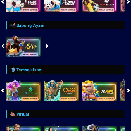
Sabung Ayam
Tembak Ikan
Virtual