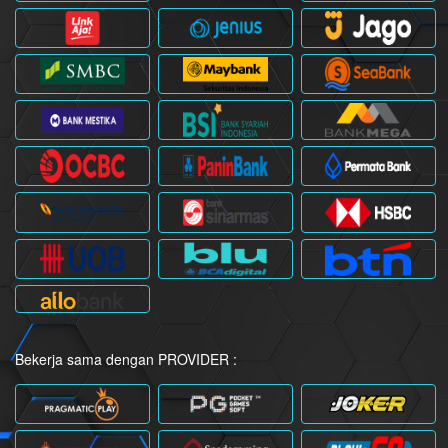
Bekerja sama dengan PROVIDER :